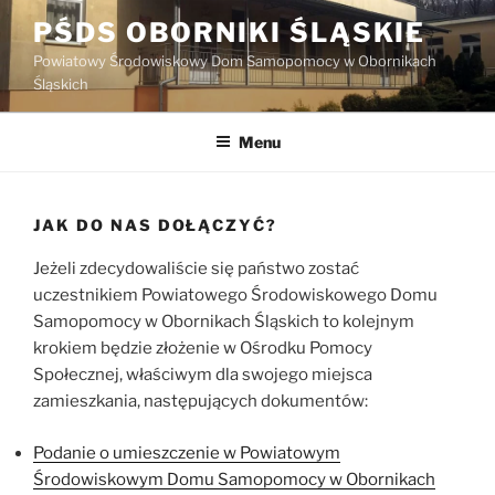
Przejdź
PŚDS OBORNIKI ŚLĄSKIE
do
Powiatowy Środowiskowy Dom Samopomocy w Obornikach
treści
Śląskich
Menu
JAK DO NAS DOŁĄCZYĆ?
Jeżeli zdecydowaliście się państwo zostać
uczestnikiem Powiatowego Środowiskowego Domu
Samopomocy w Obornikach Śląskich to kolejnym
krokiem będzie złożenie w Ośrodku Pomocy
Społecznej, właściwym dla swojego miejsca
zamieszkania, następujących dokumentów:
Podanie o umieszczenie w Powiatowym
Środowiskowym Domu Samopomocy w Obornikach